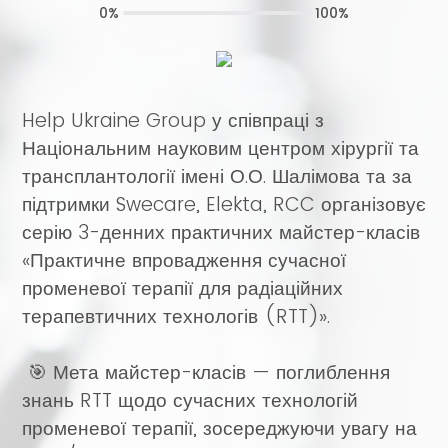
0%
100%
Help Ukraine Group у співпраці з
Національним науковим центром хірургії та
трансплантології імені О.О. Шалімова та за
підтримки Swecare, Elekta, RCC організовує
серію 3-денних практичних майстер-класів
«Практичне впровадження сучасної
променевої терапії для радіаційних
терапевтичних технологів (RTT)».
🎯 Мета майстер-класів — поглиблення
знань RTT щодо сучасних технологій
променевої терапії, зосереджуючи увагу на